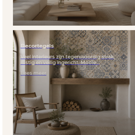
Decortegels
Veel interieurs zijn tegenwoordig strak,
rustig en veilig ingericht. Mooie…
Lees meer