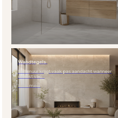
Wandtegels
Een muur krijgt vaak pas aandacht wanneer
de rest van…
Lees meer