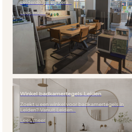
Leiderdorp? Bij Kera…
Lees meer
Winkel badkamertegels Leiden
Zoekt u een winkel voor badkamertegels in
Leiden? Vanuit Leiden…
Lees meer