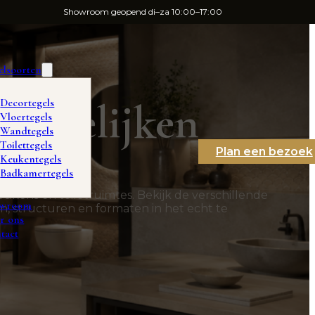
Showroom geopend di–za 10:00–17:00
elsoorten
vergelijken
Decortegels
Vloertegels
Wandtegels
Toilettegels
Plan een bezoek
Keukentegels
Badkamertegels
ukens en toiletruimtes. Bekijk de verschillende
owroom
n, structuren en formaten in het echt te
r ons
tact