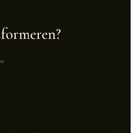
sformeren?
uze