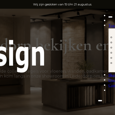
Wij zijn gesloten van 15 t/m 21 augustus.
Teg
rdorp bekijken en 
lde collectie tegels voor vloeren, wanden, badkamers, ke
Sh
st en kom langs in onze showroom in Leiderdorp om kleure
Ove
Con