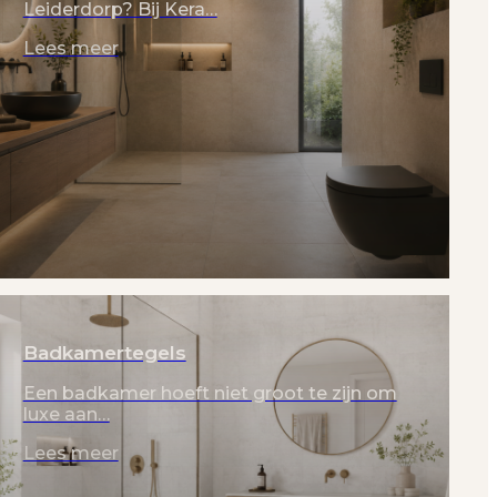
Leiderdorp? Bij Kera…
Lees meer
Badkamertegels
Een badkamer hoeft niet groot te zijn om
luxe aan…
Lees meer