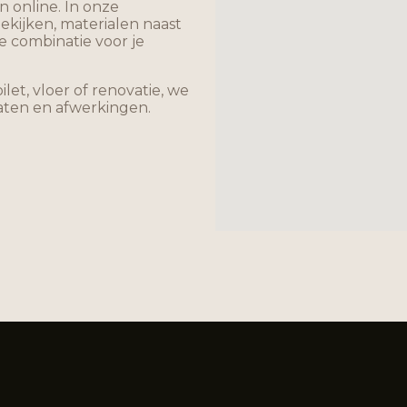
 online. In onze
ekijken, materialen naast
te combinatie voor je
et, vloer of renovatie, we
maten en afwerkingen.