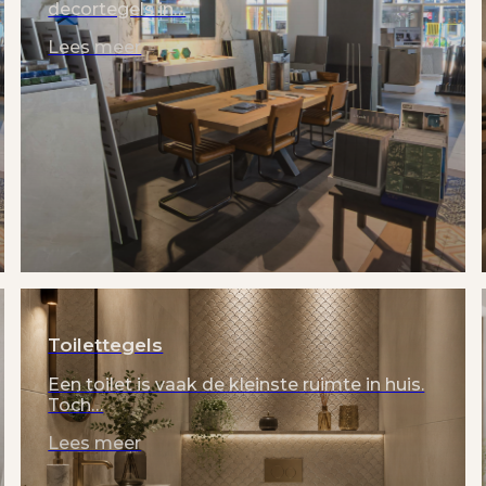
decortegels in…
Lees meer
Toilettegels
Een toilet is vaak de kleinste ruimte in huis.
Toch…
Lees meer