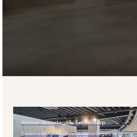
Winkel decortegels Leiderdorp
Zoekt u een winkel voor decortegels in