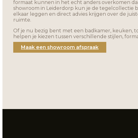
formaat kunnen in het echt anders overkomen dan
showroom in Leiderdorp kun je de tegelcollectie b
elkaar leggen en direct advies krijgen over de juis
ruimte.
Of je nu bezig bent met een badkamer, keuken, toil
helpen je kiezen tussen verschillende stijlen, for
Maak een showroom afspraak