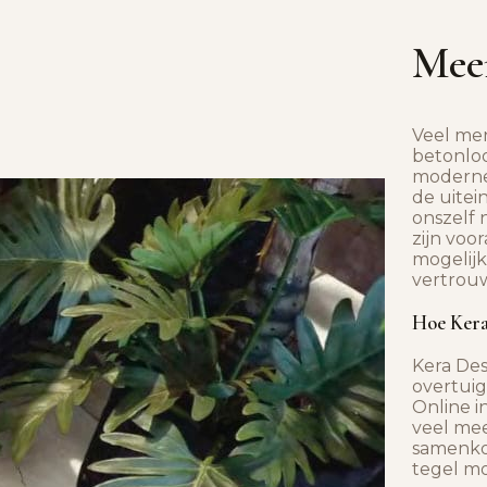
Meer
Veel me
betonloo
moderne
de uitei
onszelf 
zijn voo
mogelij
vertrou
Hoe Kera
Kera Des
overtuig
Online i
veel mee
samenko
tegel mo