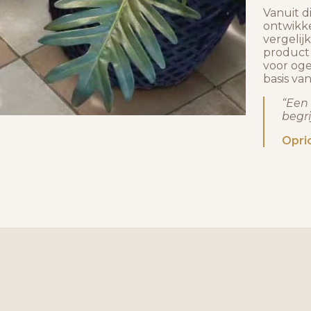
Vanuit 
ontwikk
vergelij
product 
voor oge
basis va
“Een
begri
Opri