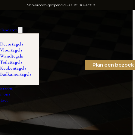
Showroom geopend di–za 10:00–17:00
elsoorten
Decortegels
Vloertegels
Wandtegels
Toilettegels
Plan een bezoek
Keukentegels
Badkamertegels
owroom
r ons
tact