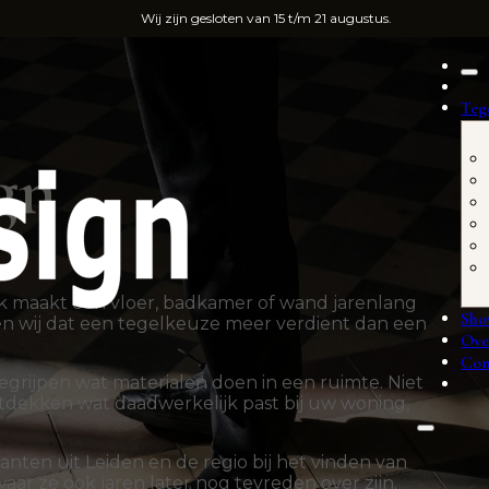
Wij zijn gesloten van 15 t/m 21 augustus.
Teg
gn
ak maakt een vloer, badkamer of wand jarenlang
Sh
en wij dat een tegelkeuze meer verdient dan een
Ove
Con
begrijpen wat materialen doen in een ruimte. Niet
ontdekken wat daadwerkelijk past bij uw woning,
nten uit Leiden en de regio bij het vinden van
aar ze ook jaren later nog tevreden over zijn.